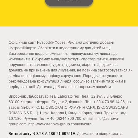
Офіційний сайт Нутроф® Форте. Реклама дієтичної добавки
Нутроф®Форте. Зберігати в недоступному для дітей місці.
Застереження щодо споживання: індивідуальна чутливість до
компонентів. В окремих випадках можуть спостерігатися невеликі
порушення травлення (нудота, відрижка, діарея). Ця дієтична
добавка не призначена для лікування, не повинна застосовуватися як
заміна повноцінному раціону харчування. Перед застосуванням
рекомендована консультація лікаря, особливо вагітним та жінкам в
період лактації. Дієтична добавка не є лікарським засобом.
Виробник: Лаборатуар Теа [Laboratoires Thea]; 12 вул. Луі Блеріо
63100 Клермон-Ферран Седекс 2, Франція. Тел. + 33 4 73 98 14 36; на
заводі (in-bulk): С. Ц. СВІССКАПС РУМУНІЯ С.Р.Л. [S.C. SWISSCAPS
ROMANIA S.R.L.]; 1, вул. Кароля I, Комуна Корну, повіт Прахова, код
107180, Румунія. Тел. + 40 (0)244 306 700, e-mail: info@aenova-
group.com. http://www.aenova-group.com/en/cornu
Витяг зі звіту №3/28-А-186-21-69751Е:
Державного підприємства