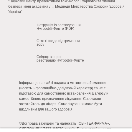
"Науковий центр превентивної токсикології, харчової та хімічної
безпеки імені академіка Л.І. Медведя Міністерства Охорони Здоров`я
України"
Інструкція із застосування
Нутроф® Форте (PDF)
Статті щодо підтримання
зору
Свідоцтво про
реєстрацію Нутроф® Форте
Інформація на сайті надана з метою ознайомлення
(носить інформаційно-довідковий характер) та не є
підставою для самостійного встановлення діагнозу й
самостійного призначення лікування. Своєчасно
звертайтесь до лікаря. Самолікування може бути
шкідливим для вашого здоров’я.
©Всі права захищені та належать ТОВ «ТЕА ФАРМА».
ЄДРПОУ 45117423; 04070, м Київ, Подільський р-н, вул.