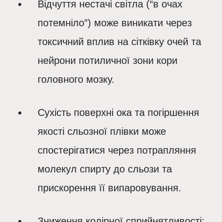
Відчуття нестачі світла (“в очах
потемніло”) може виникати через
токсичний вплив на сітківку очей та
нейрони потиличної зони кори
головного мозку.
Сухість поверхні ока та погіршення
якості сльозної плівки може
спостерігатися через потрапляння
молекул спирту до сльози та
прискорення її випаровування.
Зниження колірної сприйнятливості: