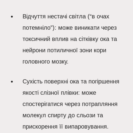
Відчуття нестачі світла
(“в очах
потемніло”): може виникати через
токсичний вплив на сітківку ока та
нейрони потиличної зони кори
головного мозку.
Сухість поверхні ока
та погіршення
якості слізної плівки: може
спостерігатися через потрапляння
молекул спирту до сльози та
прискорення її випаровування.