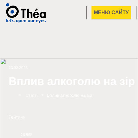
МЕНЮ САЙТУ
23.02.2023
Вплив алкоголю на зір
Home
Статті
Вплив алкоголю на зір
Рейтинг
26 508