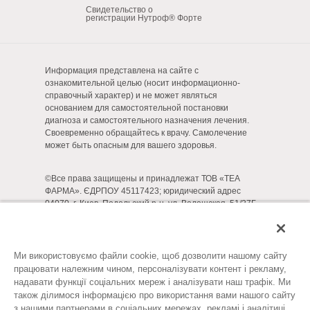
Свидетельство о
регистрации Нутроф® Форте
Информация представлена на сайте с
ознакомительной целью (носит информационно-
справочный характер) и не может являться
основанием для самостоятельной постановки
диагноза и самостоятельного назначения лечения.
Своевременно обращайтесь к врачу. Самолечение
может быть опасным для вашего здоровья.
©Все права защищены и принадлежат ТОВ «ТЕА
ФАРМА». ЄДРПОУ 45117423; юридический адрес
04070, г. Киев, Подольский р-н, ул. Волошская, 51/27Б,
3 этаж, офис 1. Тел. +38 (044) 467 5770. Сайт ТОВ «ТЕА
ФАРМА»:
https://thea.ua/
Юридическая информация
Ми використовуємо файли cookie, щоб дозволити нашому сайту
працювати належним чином, персоналізувати контент і рекламу,
последнее обновление: 03.07.2023
надавати функції соціальних мереж і аналізувати наш трафік. Ми
також ділимося інформацією про використання вами нашого сайту
з нашими партнерами в соціальних мережах, рекламі і аналітиці.