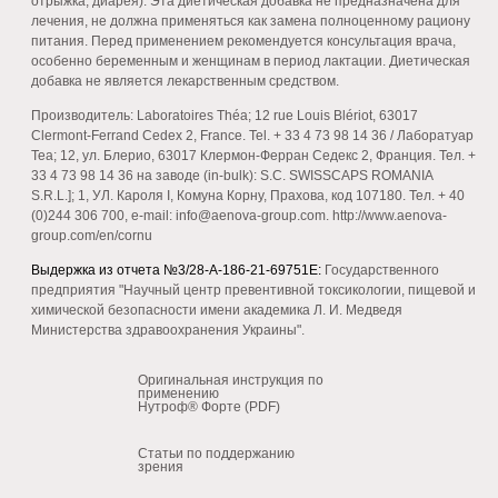
отрыжка, диарея). Эта диетическая добавка не предназначена для
лечения, не должна применяться как замена полноценному рациону
питания. Перед применением рекомендуется консультация врача,
особенно беременным и женщинам в период лактации. Диетическая
добавка не является лекарственным средством.
Производитель: Laboratoires Théa; 12 rue Louis Blériot, 63017
Clermont-Ferrand Cedex 2, France. Tel. + 33 4 73 98 14 36 / Лаборатуар
Теа; 12, ул. Блерио, 63017 Клермон-Ферран Седекс 2, Франция. Тел. +
33 4 73 98 14 36 на заводе (in-bulk): S.C. SWISSCAPS ROMANIA
S.R.L.]; 1, УЛ. Кароля I, Комуна Корну, Прахова, код 107180. Тел. + 40
(0)244 306 700, e-mail: info@aenova-group.com. http://www.aenova-
group.com/en/cornu
Выдержка из отчета №3/28-А-186-21-69751Е:
Государственного
предприятия "Научный центр превентивной токсикологии, пищевой и
химической безопасности имени академика Л. И. Медведя
Министерства здравоохранения Украины".
Оригинальная инструкция по
применению
Нутроф® Форте (PDF)
Статьи по поддержанию
зрения