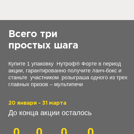
Всего три
простых шага
Купите 1 упаковку  Нутроф
®
 Форте в период 
акции, гарантированно получите ланч-бокс и 
станьте  участником  розыграша одного из трех 
главных призов – мультипечи
20 января - 31 марта
До конца акции осталось
0
0
0
0