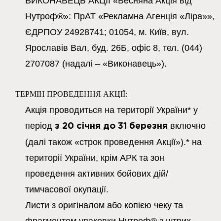
ВИКОНАВЕЦЬ АКЦІЇ «Весняна Акція від
Нутроф®»
: ПрАТ «Рекламна Агенція «Ліра»»,
ЄДРПОУ 24928741; 01054, м. Київ, вул.
Ярославів Вал, буд. 26Б, офіс 8, тел. (044)
2707087 (надалі –
«Виконавець»
).
ТЕРМІН ПРОВЕДЕННЯ АКЦІЇ:
Акція проводиться на території України* у
період
включно
з 20 січня до 31 березня
(далі також «строк проведення Акції»).
* на
території України, крім АРК та зон
проведення активних бойових дій/
тимчасової окупації.
Листи з оригіналом або копією чеку та