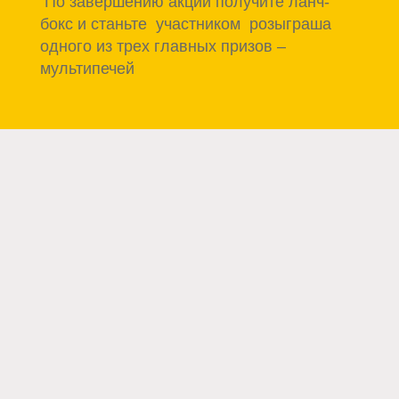
 По завершению акции получите ланч-
бокс и станьте  участником  розыграша 
одного из трех главных призов – 
мультипечей 