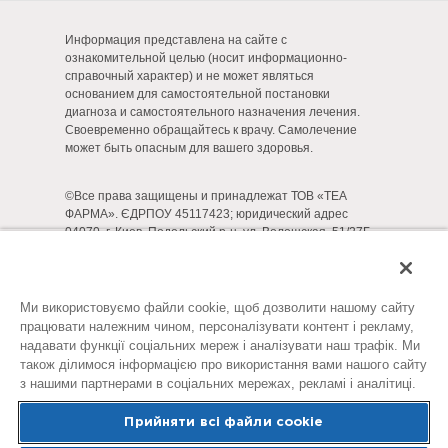
Информация представлена на сайте с
ознакомительной целью (носит информационно-
справочный характер) и не может являться
основанием для самостоятельной постановки
диагноза и самостоятельного назначения лечения.
Своевременно обращайтесь к врачу. Самолечение
может быть опасным для вашего здоровья.
©Все права защищены и принадлежат ТОВ «ТЕА
ФАРМА». ЄДРПОУ 45117423; юридический адрес
04070, г. Киев, Подольский р-н, ул. Волошская, 51/27Б,
3 этаж, офис 1. Тел. +38 (044) 467 5770. Сайт ТОВ «ТЕА
ФАРМА»:
https://thea.ua/
Юридическая информация
Ми використовуємо файли cookie, щоб дозволити нашому сайту
працювати належним чином, персоналізувати контент і рекламу,
последнее обновление: 03.07.2023
надавати функції соціальних мереж і аналізувати наш трафік. Ми
також ділимося інформацією про використання вами нашого сайту
з нашими партнерами в соціальних мережах, рекламі і аналітиці.
Прийняти всі файли сookie