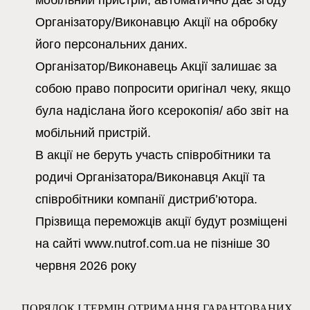
мобільний пристрій, автоматично дає згоду
Організатору/Виконавцю Акції на обробку
його персональних даних.
Організатор/Виконавець Акції залишає за
собою право попросити оригінал чеку, якщо
була надіслана його ксерокопія/ або звіт на
мобільний пристрій.
В акції не беруть участь співробітники та
родичі Організатора/Виконавця Акції та
співробітники компанії дистриб’ютора.
Прізвища переможців акції будут розміщені
на сайті
www.nutrof.com.ua
не пізніше
30
червня 2026 року
ПОРЯДОК І ТЕРМІН ОТРИМАННЯ ГАРАНТОВАНИХ