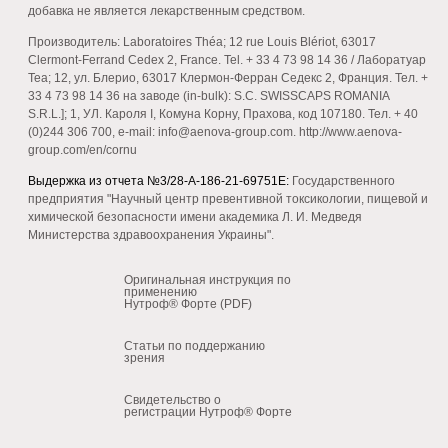
добавка не является лекарственным средством.
Производитель: Laboratoires Théa; 12 rue Louis Blériot, 63017
Clermont-Ferrand Cedex 2, France. Tel. + 33 4 73 98 14 36 / Лаборатуар
Теа; 12, ул. Блерио, 63017 Клермон-Ферран Седекс 2, Франция. Тел. +
33 4 73 98 14 36 на заводе (in-bulk): S.C. SWISSCAPS ROMANIA
S.R.L.]; 1, УЛ. Кароля I, Комуна Корну, Прахова, код 107180. Тел. + 40
(0)244 306 700, e-mail: info@aenova-group.com. http://www.aenova-
group.com/en/cornu
Выдержка из отчета №3/28-А-186-21-69751Е:
Государственного
предприятия "Научный центр превентивной токсикологии, пищевой и
химической безопасности имени академика Л. И. Медведя
Министерства здравоохранения Украины".
Оригинальная инструкция по
применению
Нутроф® Форте (PDF)
Статьи по поддержанию
зрения
Свидетельство о
регистрации Нутроф® Форте